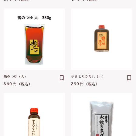
土曜・日曜・年末年始
（12月31日〜1月3日）
生つみれ
その他
※年末の出荷は12月16日まで（受付は10日
在庫あり
セール
まで）
たれ
※年始の出荷は1月6日から
並び順
鴨のつゆ
お問い合わせ
鍋スープ
から揚げ粉
鴨のつゆ（大）
やきとりのたれ（小）
860円
230円
（税込）
（税込）