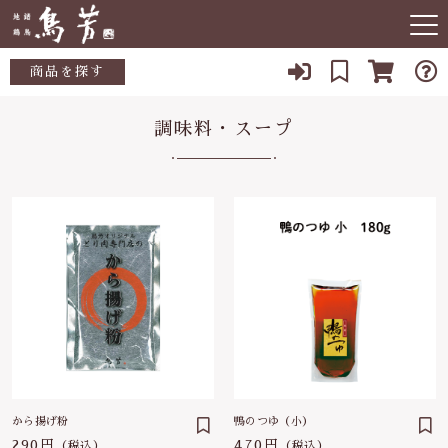
キーワード検索
商品を探す
お知らせ
調味料・スープ
すべて
当店について
こだわり検索
加工品
親カテゴリ
店舗紹介
鶏肉
よくある質問
あい鴨
子カテゴリ
ブログ
鶏肉半調理品
0120-833-300
価格帯
やきとり
から揚げ粉
鴨のつゆ（小）
～
290円
470円
【休業日】
（税込）
（税込）