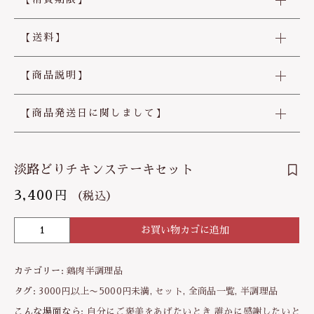
【送料】
【商品説明】
【商品発送日に関しまして】
淡路どりチキンステーキセット
3,400
円
（税込）
お買い物カゴに追加
淡
路
ど
カテゴリー:
鶏肉半調理品
り
チ
タグ:
3000円以上〜5000円未満
,
セット
,
全商品一覧
,
半調理品
キ
こんな場面なら:
自分にご褒美をあげたいとき
誰かに感謝したいと