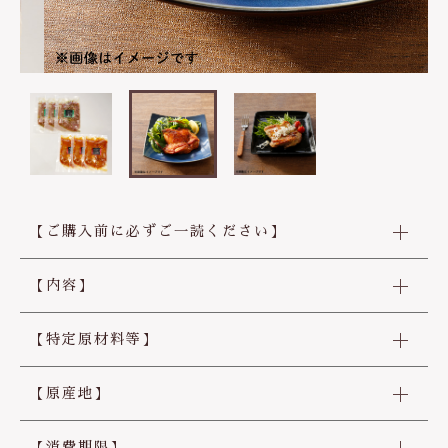
土曜・日曜・年末年始
（12月31日〜1月3日）
生つみれ
その他
※年末の出荷は12月16日まで（受付は10日
在庫あり
セール
まで）
たれ
※年始の出荷は1月6日から
並び順
鴨のつゆ
お問い合わせ
鍋スープ
【ご購入前に必ずご一読ください】
から揚げ粉
【内容】
【特定原材料等】
【原産地】
【消費期限】