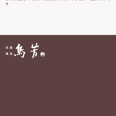
ン
き
ス
テ
ー
キ
セ
ッ
ト
個