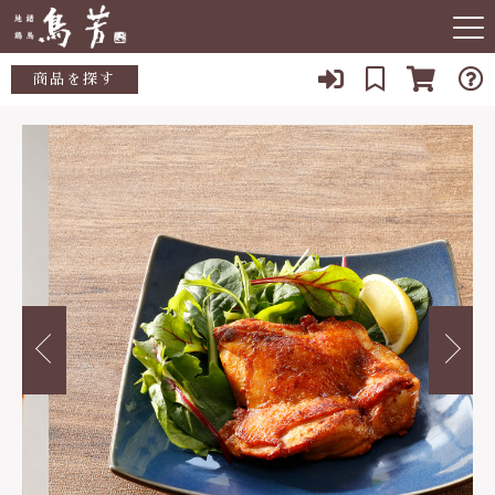
カートに商品を追加しました
キーワード検索
商品を探す
お知らせ
すべて
淡路どりチキンステーキセット
当店について
こだわり検索
数量
加工品
親カテゴリ
店舗紹介
3,400円
（税込）
鶏肉
よくある質問
あい鴨
子カテゴリ
ブログ
ショッピングを続ける
鶏肉半調理品
0120-833-300
価格帯
やきとり
～
カートを確認する
【休業日】